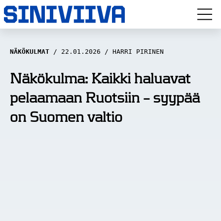
LUUVITONEN
NÄKÖKULMAT
22.01.2026
HARRI PIRINEN
HAASTATTELUT
Näkökulma: Kaikki haluavat
pelaamaan Ruotsiin – syypää
NÄKÖKULMAT
on Suomen valtio
ANALYYSIT
ARTIKKELIT
SPORTIVO TV