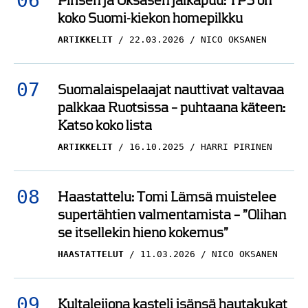
ARTIKKELIT
22.03.2026
NICO OKSANEN
Suomalaispelaajat nauttivat valtavaa
palkkaa Ruotsissa – puhtaana käteen:
Katso koko lista
ARTIKKELIT
16.10.2025
HARRI PIRINEN
Haastattelu: Tomi Lämsä muistelee
supertähtien valmentamista – ”Olihan
se itsellekin hieno kokemus”
HAASTATTELUT
11.03.2026
NICO OKSANEN
Kultaleijona kasteli isänsä hautakukat
mestaruusmaljasta – ”Tällaiset asiat