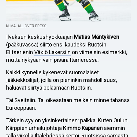
KUVA: ALL OVER PRESS
Ilveksen keskushyökkääjän
Matias Mäntykiven
(pääkuvassa) siirto ensi kaudeksi Ruotsin
Elitserienin
Växjö Lakersiin
on viimeisin esimerkki,
mutta nykyään vain pisara Itämeressä.
Kaikki kynnelle kykenevät suomalaiset
jääkiekkoilijat, joilla on pieninkin mahdollisuus,
haluavat siirtyä pelaamaan Ruotsiin.
Tai Sveitsiin. Tai oikeastaan melkein minne tahansa
Eurooppaan.
Tärkein syy on yksinkertainen: palkka. Kuten Oulun
Kärppien urheilujohtaja
Kimmo Kapanen
aiemmin
tällä viikolla
Iltalehdessä
kertoi, Ruotsissa samasta