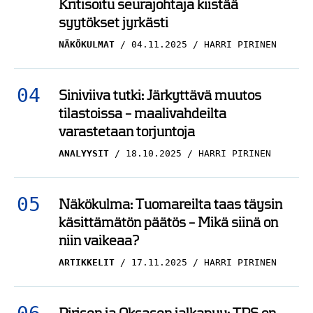
NÄKÖKULMAT
04.11.2025
HARRI PIRINEN
Siniviiva tutki: Järkyttävä muutos
tilastoissa – maalivahdeilta
varastetaan torjuntoja
ANALYYSIT
18.10.2025
HARRI PIRINEN
Näkökulma: Tuomareilta taas täysin
käsittämätön päätös – Mikä siinä on
niin vaikeaa?
ARTIKKELIT
17.11.2025
HARRI PIRINEN
Pirisen ja Oksasen jalkapuu: TPS on
koko Suomi-kiekon homepilkku