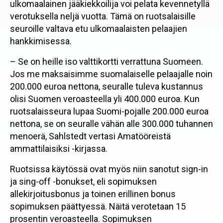
ulkomaalainen jääkiekkoilija voi pelata kevennetyllä
verotuksella neljä vuotta. Tämä on ruotsalaisille
seuroille valtava etu ulkomaalaisten pelaajien
hankkimisessa.
– Se on heille iso valttikortti verrattuna Suomeen.
Jos me maksaisimme suomalaiselle pelaajalle noin
200.000 euroa nettona, seuralle tuleva kustannus
olisi Suomen veroasteella yli 400.000 euroa. Kun
ruotsalaisseura lupaa Suomi-pojalle 200.000 euroa
nettona, se on seuralle vähän alle 300.000 tuhannen
menoerä, Sahlstedt vertasi Amatööreistä
ammattilaisiksi -kirjassa.
Ruotsissa käytössä ovat myös niin sanotut sign-in
ja sing-off -bonukset, eli sopimuksen
allekirjoitusbonus ja toinen erillinen bonus
sopimuksen päättyessä. Näitä verotetaan 15
prosentin veroasteella. Sopimuksen