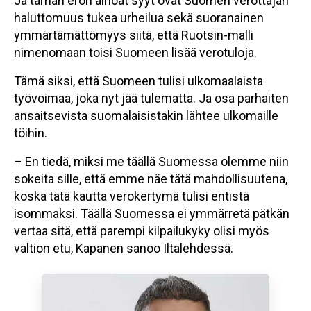
Ja tämän eron ainoat syyt ovat Suomen verottajan
haluttomuus tukea urheilua sekä suoranainen
ymmärtämättömyys siitä, että Ruotsin-malli
nimenomaan toisi Suomeen lisää verotuloja.
Tämä siksi, että Suomeen tulisi ulkomaalaista
työvoimaa, joka nyt jää tulematta. Ja osa parhaiten
ansaitsevista suomalaisistakin lähtee ulkomaille
töihin.
– En tiedä, miksi me täällä Suomessa olemme niin
sokeita sille, että emme näe tätä mahdollisuutena,
koska tätä kautta verokertymä tulisi entistä
isommaksi. Täällä Suomessa ei ymmärretä pätkän
vertaa sitä, että parempi kilpailukyky olisi myös
valtion etu, Kapanen sanoo Iltalehdessä.