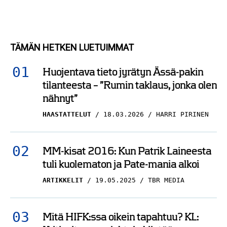
TÄMÄN HETKEN LUETUIMMAT
Huojentava tieto jyrätyn Ässä-pakin
tilanteesta – ”Rumin taklaus, jonka olen
nähnyt”
HAASTATTELUT
18.03.2026
HARRI PIRINEN
MM-kisat 2016: Kun Patrik Laineesta
tuli kuolematon ja Pate-mania alkoi
ARTIKKELIT
19.05.2025
TBR MEDIA
Mitä HIFK:ssa oikein tapahtuu? KL:
Kritisoitu seurajohtaja kiistää
syytökset jyrkästi