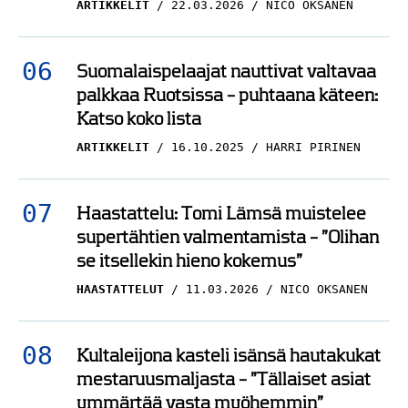
ARTIKKELIT
22.03.2026
NICO OKSANEN
Suomalaispelaajat nauttivat valtavaa
palkkaa Ruotsissa – puhtaana käteen:
Katso koko lista
ARTIKKELIT
16.10.2025
HARRI PIRINEN
Haastattelu: Tomi Lämsä muistelee
supertähtien valmentamista – ”Olihan
se itsellekin hieno kokemus”
HAASTATTELUT
11.03.2026
NICO OKSANEN
Kultaleijona kasteli isänsä hautakukat
mestaruusmaljasta – ”Tällaiset asiat
ymmärtää vasta myöhemmin”