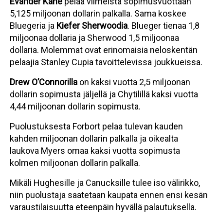
Evander Kane
pelaa viimeistä sopimusvuottaan
5,125 miljoonan dollarin palkalla. Sama koskee
Bluegeria ja
Kiefer Sherwoodia
. Blueger tienaa 1,8
miljoonaa dollaria ja Sherwood 1,5 miljoonaa
dollaria. Molemmat ovat erinomaisia neloskentän
pelaajia Stanley Cupia tavoittelevissa joukkueissa.
Drew O’Connorilla
on kaksi vuotta 2,5 miljoonan
dollarin sopimusta jäljellä ja Chytilillä kaksi vuotta
4,44 miljoonan dollarin sopimusta.
Puolustuksesta Forbort pelaa tulevan kauden
kahden miljoonan dollarin palkalla ja oikealta
laukova Myers omaa kaksi vuotta sopimusta
kolmen miljoonan dollarin palkalla.
Mikäli Hughesille ja Canucksille tulee iso välirikko,
niin puolustaja saatetaan kaupata ennen ensi kesän
varaustilaisuutta eteenpäin hyvällä palautuksella.