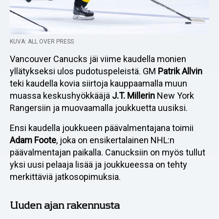
KUVA: ALL OVER PRESS
Vancouver Canucks jäi viime kaudella monien
yllätykseksi ulos pudotuspeleistä. GM
Patrik Allvin
teki kaudella kovia siirtoja kauppaamalla muun
muassa keskushyökkääjä
J.T. Millerin
New York
Rangersiin ja muovaamalla joukkuetta uusiksi.
Ensi kaudella joukkueen päävalmentajana toimii
Adam Foote
, joka on ensikertalainen NHL:n
päävalmentajan paikalla. Canucksiin on myös tullut
yksi uusi pelaaja lisää ja joukkueessa on tehty
merkittäviä jatkosopimuksia.
Uuden ajan rakennusta