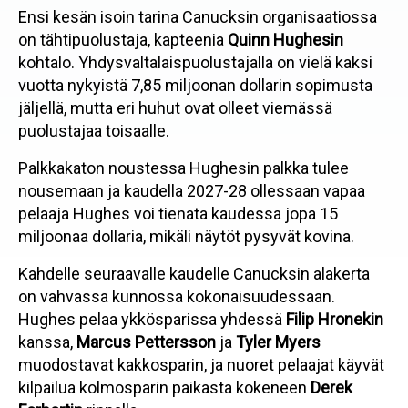
Ensi kesän isoin tarina Canucksin organisaatiossa
on tähtipuolustaja, kapteenia
Quinn Hughesin
kohtalo. Yhdysvaltalaispuolustajalla on vielä kaksi
vuotta nykyistä 7,85 miljoonan dollarin sopimusta
jäljellä, mutta eri huhut ovat olleet viemässä
puolustajaa toisaalle.
Palkkakaton noustessa Hughesin palkka tulee
nousemaan ja kaudella 2027-28 ollessaan vapaa
pelaaja Hughes voi tienata kaudessa jopa 15
miljoonaa dollaria, mikäli näytöt pysyvät kovina.
Kahdelle seuraavalle kaudelle Canucksin alakerta
on vahvassa kunnossa kokonaisuudessaan.
Hughes pelaa ykkösparissa yhdessä
Filip Hronekin
kanssa,
Marcus Pettersson
ja
Tyler Myers
muodostavat kakkosparin, ja nuoret pelaajat käyvät
kilpailua kolmosparin paikasta kokeneen
Derek