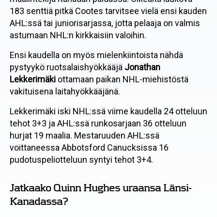
183 senttiä pitkä Cootes tarvitsee vielä ensi kauden
AHL:ssä tai juniorisarjassa, jotta pelaaja on valmis
astumaan NHL:n kirkkaisiin valoihin.
Ensi kaudella on myös mielenkiintoista nähdä
pystyykö ruotsalaishyökkääjä
Jonathan
Lekkerimäki
ottamaan paikan NHL-miehistöstä
vakituisena laitahyökkääjänä.
Lekkerimäki iski NHL:ssä viime kaudella 24 otteluun
tehot 3+3 ja AHL:ssä runkosarjaan 36 otteluun
hurjat 19 maalia. Mestaruuden AHL:ssä
voittaneessa Abbotsford Canucksissa 16
pudotuspeliotteluun syntyi tehot 3+4.
Jatkaako Quinn Hughes uraansa Länsi-
Kanadassa?