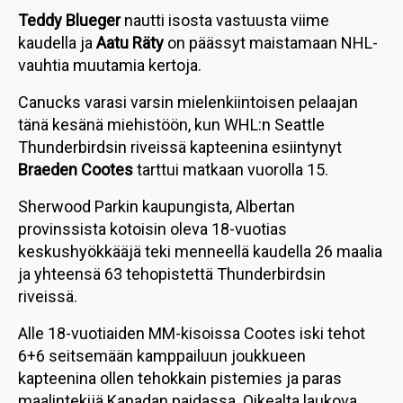
Teddy Blueger
nautti isosta vastuusta viime
kaudella ja
Aatu Räty
on päässyt maistamaan NHL-
vauhtia muutamia kertoja.
Canucks varasi varsin mielenkiintoisen pelaajan
tänä kesänä miehistöön, kun WHL:n Seattle
Thunderbirdsin riveissä kapteenina esiintynyt
Braeden Cootes
tarttui matkaan vuorolla 15.
Sherwood Parkin kaupungista, Albertan
provinssista kotoisin oleva 18-vuotias
keskushyökkääjä teki menneellä kaudella 26 maalia
ja yhteensä 63 tehopistettä Thunderbirdsin
riveissä.
Alle 18-vuotiaiden MM-kisoissa Cootes iski tehot
6+6 seitsemään kamppailuun joukkueen
kapteenina ollen tehokkain pistemies ja paras
maalintekijä Kanadan paidassa. Oikealta laukova