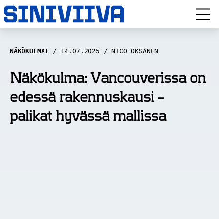
LUUVITONEN
NÄKÖKULMAT
14.07.2025
NICO OKSANEN
HAASTATTELUT
Näkökulma: Vancouverissa on
edessä rakennuskausi –
NÄKÖKULMAT
palikat hyvässä mallissa
ANALYYSIT
ARTIKKELIT
SPORTIVO TV