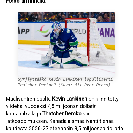
Forbortin
rinnalla.
Syrjäyttääkö Kevin Lankinen lopullisesti
Thatcher Demkon? (Kuva: All Over Press)
Maalivahtien osalta
Kevin Lankinen
on kiinnitetty
viideksi vuodeksi 4,5 miljoonan dollarin
kausipalkalla ja
Thatcher Demko
sai
jatkosopimuksen. Kanadalaismaalivahti tienaa
kaudesta 2026-27 eteenpäin 8,5 miljoonaa dollaria