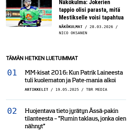
Näkökulma: Jokerien
tappio olisi parasta, mitä
Mestikselle voisi tapahtua
NÄKÖKULMAT
28.03.2026
NICO OKSANEN
TÄMÄN HETKEN LUETUIMMAT
MM-kisat 2016: Kun Patrik Laineesta
tuli kuolematon ja Pate-mania alkoi
ARTIKKELIT
19.05.2025
TBR MEDIA
Huojentava tieto jyrätyn Ässä-pakin
tilanteesta – ”Rumin taklaus, jonka olen
nähnyt”