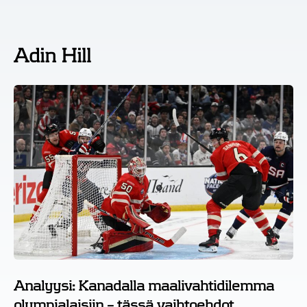
Adin Hill
Analyysi: Kanadalla maalivahtidilemma
olympialaisiin – tässä vaihtoehdot