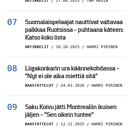
ARTIKKELIT
27.04.2025
TBR MEDIA
Suomalaispelaajat nauttivat valtavaa
palkkaa Ruotsissa – puhtaana käteen:
Katso koko lista
ARTIKKELIT
16.10.2025
HARRI PIRINEN
Liigakonkarin ura käännekohdassa –
”Nyt ei ole aika miettiä sitä”
HAASTATTELUT
24.03.2026
HARRI PIRINEN
Saku Koivu jätti Montrealiin ikuisen
jäljen – ”Sen oikein tuntee”
HAASTATTELUT
12.12.2025
HARRI PIRINEN