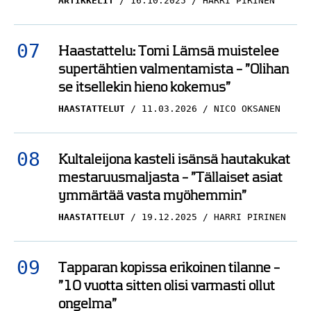
ARTIKKELIT
16.10.2025
HARRI PIRINEN
Haastattelu: Tomi Lämsä muistelee
supertähtien valmentamista – ”Olihan
se itsellekin hieno kokemus”
HAASTATTELUT
11.03.2026
NICO OKSANEN
Kultaleijona kasteli isänsä hautakukat
mestaruusmaljasta – ”Tällaiset asiat
ymmärtää vasta myöhemmin”
HAASTATTELUT
19.12.2025
HARRI PIRINEN
Tapparan kopissa erikoinen tilanne –
”10 vuotta sitten olisi varmasti ollut
ongelma”