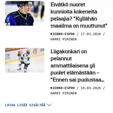
Eivätkö nuoret
kunnioita kokeneita
pelaajia? ”Kyllähän
maailma on muuttunut”
KIEKKO-ESPOO
17.03.2026
HARRI PIRINEN
Liigakonkari on
pelannut
ammattilaisena yli
puolet elämästään –
”Ennen sai puolustaa
aika vankilasäännöillä”
KIEKKO-ESPOO
16.03.2026
HARRI PIRINEN
Haastattelu: Liigan
LATAA LISÄÄ SISÄLTÖÄ
tähtipelaajalle hurjaa