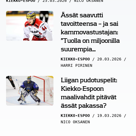
KIEKKO-ESPOO
25.03.2026
NICO OKSANEN
Ässät saavutti
tavoitteensa – ja sai
kammovastustajan:
”Tuolla on miljoonilla
suurempia
pelaajabudjetteja”
KIEKKO-ESPOO
20.03.2026
HARRI PIRINEN
Liigan pudotuspelit:
Kiekko-Espoon
maalivahdit pitävät
ässät pakassa?
KIEKKO-ESPOO
19.03.2026
NICO OKSANEN