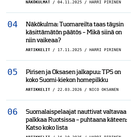
Espoon kruununjalokivi
NÄKÖKULMAT
04.11.2025
HARRI PIRINEN
KIEKKO-ESPOO
23.11.2025
JONI AHOKAS
Näkökulma: Tuomareilta taas täysin
käsittämätön päätös – Mikä siinä on
Haastattelu: Jyrki
niin vaikeaa?
Aholta tiukka näkemys
yhdestä pelipaikasta –
ARTIKKELIT
17.11.2025
HARRI PIRINEN
”Aina sitä toivoisi”
KIEKKO-ESPOO
21.09.2025
Pirisen ja Oksasen jalkapuu: TPS on
NICO OKSANEN
koko Suomi-kiekon homepilkku
ARTIKKELIT
22.03.2026
NICO OKSANEN
Suomalaispelaajat nauttivat valtavaa
palkkaa Ruotsissa – puhtaana käteen:
Katso koko lista