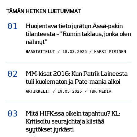
suitsutusta –
TÄMÄN HETKEN LUETUIMMAT
”Uskomatonta, miten
hän ymmärtää peliä”
Huojentava tieto jyrätyn Ässä-pakin
tilanteesta – ”Rumin taklaus, jonka olen
KIEKKO-ESPOO
17.01.2026
nähnyt”
NICO OKSANEN
HAASTATTELUT
18.03.2026
HARRI PIRINEN
Liiga-taituri palasi
lähtöruutuun – tämä oli
merkittävin ero
MM-kisat 2016: Kun Patrik Laineesta
tshekkiläisessä
tuli kuolematon ja Pate-mania alkoi
kiekossa
ARTIKKELIT
19.05.2025
TBR MEDIA
KIEKKO-ESPOO
12.12.2025
JONI AHOKAS
Mitä HIFK:ssa oikein tapahtuu? KL:
Kommentti: Petteri
Kritisoitu seurajohtaja kiistää
syytökset jyrkästi
Rimpinen on Kiekko-