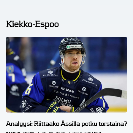
Kiekko-Espoo
Analyysi: Riittääkö Ässillä potku torstaina?