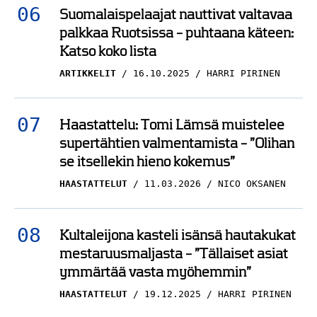
Suomalaispelaajat nauttivat valtavaa
palkkaa Ruotsissa – puhtaana käteen:
Katso koko lista
ARTIKKELIT
16.10.2025
HARRI PIRINEN
Haastattelu: Tomi Lämsä muistelee
supertähtien valmentamista – ”Olihan
se itsellekin hieno kokemus”
HAASTATTELUT
11.03.2026
NICO OKSANEN
Kultaleijona kasteli isänsä hautakukat
mestaruusmaljasta – ”Tällaiset asiat
ymmärtää vasta myöhemmin”
HAASTATTELUT
19.12.2025
HARRI PIRINEN