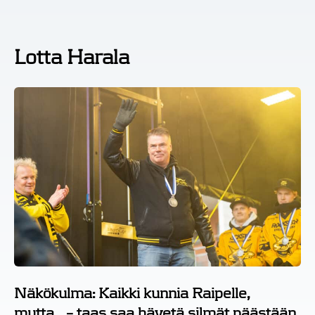
Lotta Harala
Näkökulma: Kaikki kunnia Raipelle,
mutta… – taas saa hävetä silmät päästään