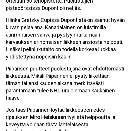
otteluun 60 tehopistettä. Puolustajien
pistepörssissä Dupont oli neljäs.
Hlinka Gretzky Cupissa Dupontista on saanut hyvän
kuvan pelaajana. Kanadalainen on luistimilla
äärimmäisen vahva ja pystyy murtamaan
karvauksen erinomaisen liikkeen ansiosta helposti.
Lisäksi pelinlukutaito on todella korkeaa luokkaa
yhdistettynä nopeisiin käsiin.
Piiparisen puutteet puolustajana ovat ehdottomasti
liikkeessä. Mikäli Piiparinen ei pysty liikettään
tämän tai ensi kauden aikana merkittävästi
parantamaan tulee NHL-ura olemaan kaukainen
haave.
Jos taas Piiparinen löytää liikkeeseen edes
ripauksen
Miro Heiskasen
tyylistä helppoutta ja
keveyttä voidaan tästä lahtelaisesta