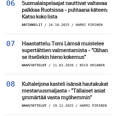
Suomalaispelaajat nauttivat valtavaa
palkkaa Ruotsissa – puhtaana käteen:
Katso koko lista
ARTIKKELIT
16.10.2025
HARRI PIRINEN
Haastattelu: Tomi Lämsä muistelee
supertähtien valmentamista – ”Olihan
se itsellekin hieno kokemus”
HAASTATTELUT
11.03.2026
NICO OKSANEN
Kultaleijona kasteli isänsä hautakukat
mestaruusmaljasta – ”Tällaiset asiat
ymmärtää vasta myöhemmin”
HAASTATTELUT
19.12.2025
HARRI PIRINEN