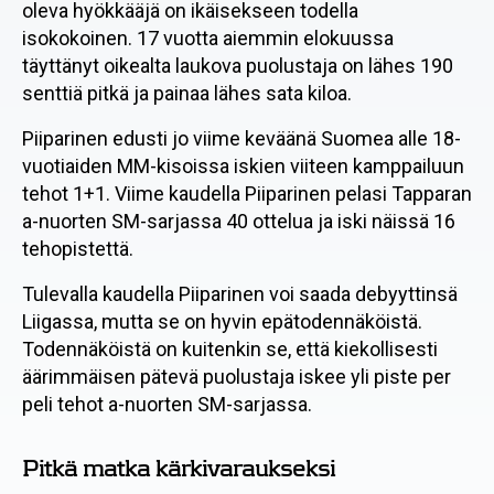
oleva hyökkääjä on ikäisekseen todella
isokokoinen. 17 vuotta aiemmin elokuussa
täyttänyt oikealta laukova puolustaja on lähes 190
senttiä pitkä ja painaa lähes sata kiloa.
Piiparinen edusti jo viime keväänä Suomea alle 18-
vuotiaiden MM-kisoissa iskien viiteen kamppailuun
tehot 1+1. Viime kaudella Piiparinen pelasi Tapparan
a-nuorten SM-sarjassa 40 ottelua ja iski näissä 16
tehopistettä.
Tulevalla kaudella Piiparinen voi saada debyyttinsä
Liigassa, mutta se on hyvin epätodennäköistä.
Todennäköistä on kuitenkin se, että kiekollisesti
äärimmäisen pätevä puolustaja iskee yli piste per
peli tehot a-nuorten SM-sarjassa.
Pitkä matka kärkivaraukseksi