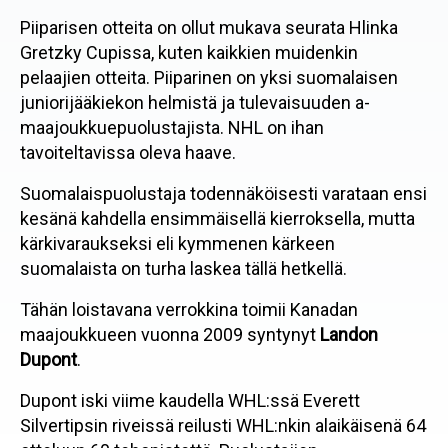
Piiparisen otteita on ollut mukava seurata Hlinka
Gretzky Cupissa, kuten kaikkien muidenkin
pelaajien otteita. Piiparinen on yksi suomalaisen
juniorijääkiekon helmistä ja tulevaisuuden a-
maajoukkuepuolustajista. NHL on ihan
tavoiteltavissa oleva haave.
Suomalaispuolustaja todennäköisesti varataan ensi
kesänä kahdella ensimmäisellä kierroksella, mutta
kärkivaraukseksi eli kymmenen kärkeen
suomalaista on turha laskea tällä hetkellä.
Tähän loistavana verrokkina toimii Kanadan
maajoukkueen vuonna 2009 syntynyt
Landon
Dupont
.
Dupont iski viime kaudella WHL:ssä Everett
Silvertipsin riveissä reilusti WHL:nkin alaikäisenä 64