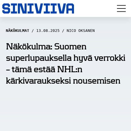
LUUVITONEN
NÄKÖKULMAT
13.08.2025
NICO OKSANEN
HAASTATTELUT
Näkökulma: Suomen
superlupauksella hyvä verrokki
NÄKÖKULMAT
– tämä estää NHL:n
ANALYYSIT
kärkivaraukseksi nousemisen
ARTIKKELIT
SPORTIVO TV