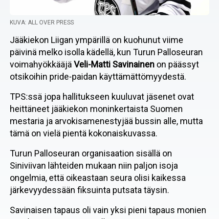
KUVA: ALL OVER PRESS
Jääkiekon Liigan ympärillä on kuohunut viime
päivinä melko isolla kädellä, kun Turun Palloseuran
voimahyökkääjä
Veli-Matti Savinainen
on päässyt
otsikoihin pride-paidan käyttämättömyydestä.
TPS:ssä jopa hallitukseen kuuluvat jäsenet ovat
heittäneet jääkiekon moninkertaista Suomen
mestaria ja arvokisamenestyjää bussin alle, mutta
tämä on vielä pientä kokonaiskuvassa.
Turun Palloseuran organisaation sisällä on
Siniviivan lähteiden mukaan niin paljon isoja
ongelmia, että oikeastaan seura olisi kaikessa
järkevyydessään fiksuinta putsata täysin.
Savinaisen tapaus oli vain yksi pieni tapaus monien