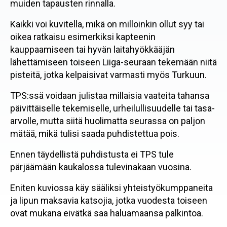
muiden tapausten rinnalla.
Kaikki voi kuvitella, mikä on milloinkin ollut syy tai
oikea ratkaisu esimerkiksi kapteenin
kauppaamiseen tai hyvän laitahyökkääjän
lähettämiseen toiseen Liiga-seuraan tekemään niitä
pisteitä, jotka kelpaisivat varmasti myös Turkuun.
TPS:ssä voidaan julistaa millaisia vaateita tahansa
päivittäiselle tekemiselle, urheilullisuudelle tai tasa-
arvolle, mutta siitä huolimatta seurassa on paljon
mätää, mikä tulisi saada puhdistettua pois.
Ennen täydellistä puhdistusta ei TPS tule
pärjäämään kaukalossa tulevinakaan vuosina.
Eniten kuviossa käy sääliksi yhteistyökumppaneita
ja lipun maksavia katsojia, jotka vuodesta toiseen
ovat mukana eivätkä saa haluamaansa palkintoa.