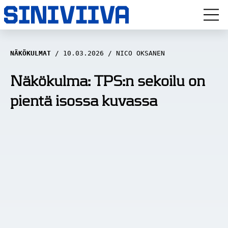
LUUVITONEN
NÄKÖKULMAT
10.03.2026
NICO OKSANEN
HAASTATTELUT
Näkökulma: TPS:n sekoilu on
pientä isossa kuvassa
NÄKÖKULMAT
ANALYYSIT
ARTIKKELIT
SPORTIVO TV