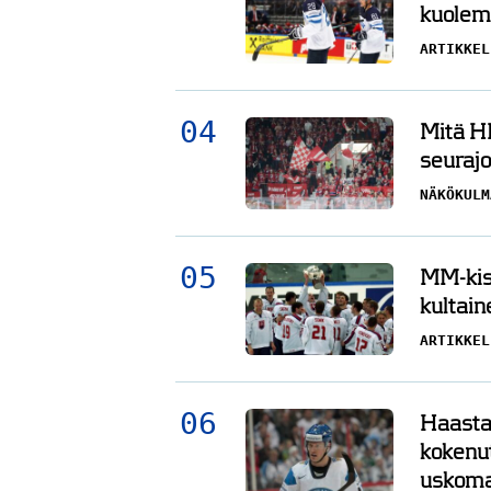
kuolema
ARTIKKEL
Mitä HI
seurajo
NÄKÖKULM
MM-kisa
kultain
ARTIKKEL
Haasta
kokenu
uskoma