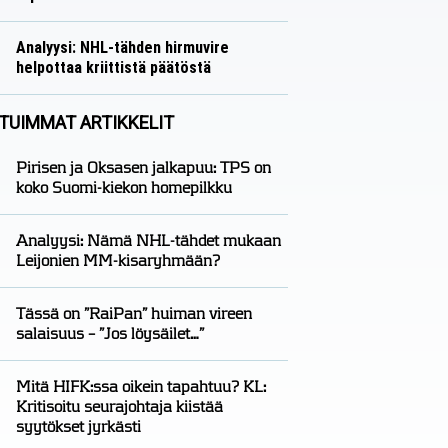
Näkökulmat
Nico Oksanen
Analyysi: NHL-tähden hirmuvire
helpottaa kriittistä päätöstä
Analyysit
Nico Oksanen
TUIMMAT ARTIKKELIT
Pirisen ja Oksasen jalkapuu: TPS on
koko Suomi-kiekon homepilkku
Analyysi: Nämä NHL-tähdet mukaan
Leijonien MM-kisaryhmään?
Tässä on ”RaiPan” huiman vireen
salaisuus – ”Jos löysäilet…”
Mitä HIFK:ssa oikein tapahtuu? KL:
Kritisoitu seurajohtaja kiistää
syytökset jyrkästi