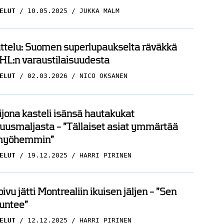
ELUT
10.05.2025
JUKKA MALM
ttelu: Suomen superlupaukselta räväkkä
HL:n varaustilaisuudesta
ELUT
02.03.2026
NICO OKSANEN
ijona kasteli isänsä hautakukat
uusmaljasta – ”Tällaiset asiat ymmärtää
myöhemmin”
ELUT
19.12.2025
HARRI PIRINEN
ivu jätti Montrealiin ikuisen jäljen – ”Sen
tuntee”
ELUT
12.12.2025
HARRI PIRINEN