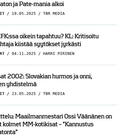
ton ja Pate-mania alkoi
IT
19.05.2025
TBR MEDIA
FK:ssa oikein tapahtuu? KL: Kritisoitu
htaja kiistää syytökset jyrkästi
AT
04.11.2025
HARRI PIRINEN
t 2002: Slovakian hurmos ja onni,
en yhdistelmä
IT
23.05.2025
TBR MEDIA
ttelu: Maailmanmestari Ossi Väänänen on
t kolmet MM-kotikisat – ”Kannustus
tonta”