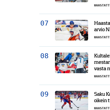
HAASTATT
Haasta
arvio N
HAASTATT
Kultale
mestar
vasta 
HAASTATT
Saku Ko
oikein 
HAASTATT