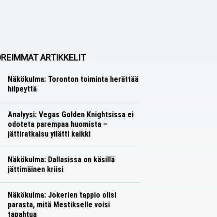
REIMMAT ARTIKKELIT
Näkökulma: Toronton toiminta herättää
hilpeyttä
Näkökulmat
Nico Oksanen
Analyysi: Vegas Golden Knightsissa ei
odoteta parempaa huomista –
jättiratkaisu yllätti kaikki
Analyysit
Nico Oksanen
Näkökulma: Dallasissa on käsillä
jättimäinen kriisi
Näkökulmat
Nico Oksanen
Näkökulma: Jokerien tappio olisi
parasta, mitä Mestikselle voisi
tapahtua