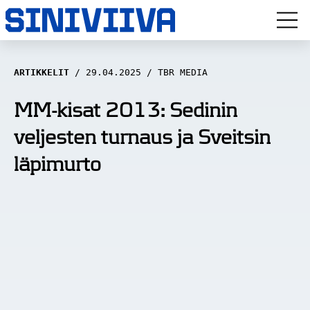
LUUVITONEN
ARTIKKELIT
29.04.2025
TBR MEDIA
HAASTATTELUT
MM-kisat 2013: Sedinin
veljesten turnaus ja Sveitsin
NÄKÖKULMAT
läpimurto
ANALYYSIT
ARTIKKELIT
SPORTIVO TV