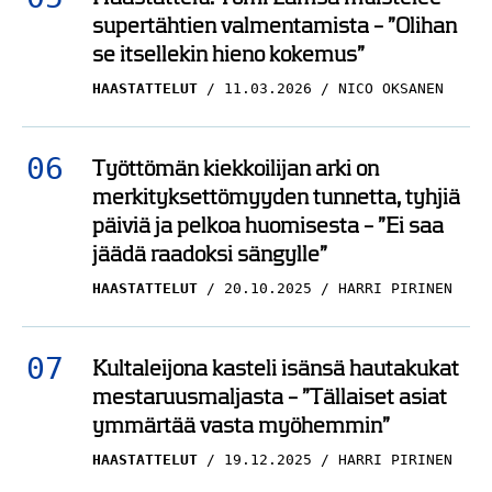
supertähtien valmentamista – ”Olihan
se itsellekin hieno kokemus”
HAASTATTELUT
11.03.2026
NICO OKSANEN
Työttömän kiekkoilijan arki on
merkityksettömyyden tunnetta, tyhjiä
päiviä ja pelkoa huomisesta – ”Ei saa
jäädä raadoksi sängylle”
HAASTATTELUT
20.10.2025
HARRI PIRINEN
Kultaleijona kasteli isänsä hautakukat
mestaruusmaljasta – ”Tällaiset asiat
ymmärtää vasta myöhemmin”
HAASTATTELUT
19.12.2025
HARRI PIRINEN