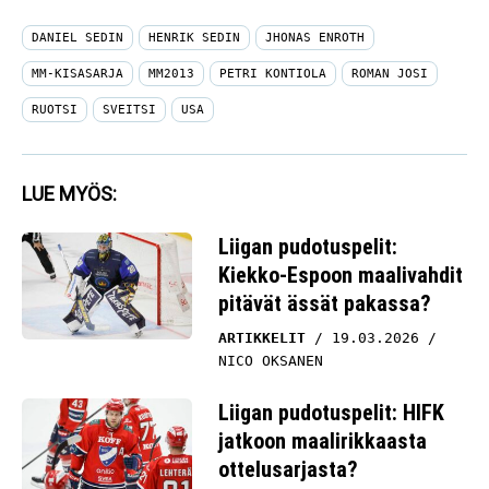
DANIEL SEDIN
HENRIK SEDIN
JHONAS ENROTH
MM-KISASARJA
MM2013
PETRI KONTIOLA
ROMAN JOSI
RUOTSI
SVEITSI
USA
LUE MYÖS:
Liigan pudotuspelit:
Kiekko-Espoon maalivahdit
pitävät ässät pakassa?
ARTIKKELIT
19.03.2026
NICO OKSANEN
Liigan pudotuspelit: HIFK
jatkoon maalirikkaasta
ottelusarjasta?