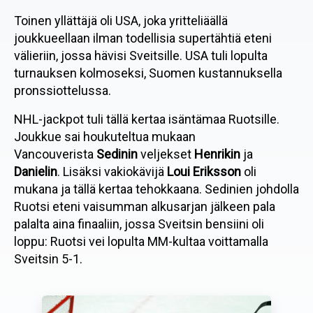
Toinen yllättäjä oli USA, joka yritteliäällä
joukkueellaan ilman todellisia supertähtiä eteni
välieriin, jossa hävisi Sveitsille. USA tuli lopulta
turnauksen kolmoseksi, Suomen kustannuksella
pronssiottelussa.
NHL-jackpot tuli tällä kertaa isäntämaa Ruotsille.
Joukkue sai houkuteltua mukaan
Vancouverista
Sedinin
veljekset
Henrikin
ja
Danielin
. Lisäksi vakiokävijä
Loui Eriksson
oli
mukana ja tällä kertaa tehokkaana. Sedinien johdolla
Ruotsi eteni vaisumman alkusarjan jälkeen pala
palalta aina finaaliin, jossa Sveitsin bensiini oli
loppu: Ruotsi vei lopulta MM-kultaa voittamalla
Sveitsin 5-1.