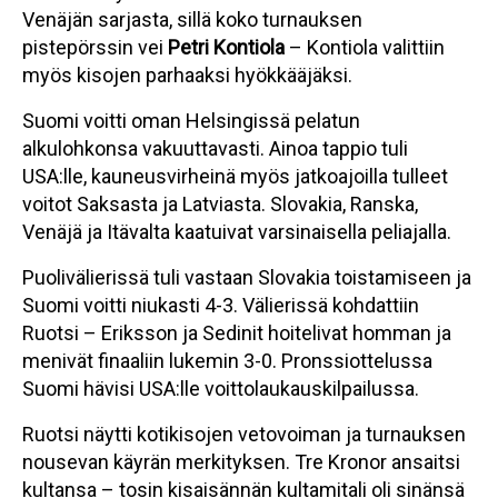
Venäjän sarjasta, sillä koko turnauksen
pistepörssin vei
Petri Kontiola
– Kontiola valittiin
myös kisojen parhaaksi hyökkääjäksi.
Suomi voitti oman Helsingissä pelatun
alkulohkonsa vakuuttavasti. Ainoa tappio tuli
USA:lle, kauneusvirheinä myös jatkoajoilla tulleet
voitot Saksasta ja Latviasta. Slovakia, Ranska,
Venäjä ja Itävalta kaatuivat varsinaisella peliajalla.
Puolivälierissä tuli vastaan Slovakia toistamiseen ja
Suomi voitti niukasti 4-3. Välierissä kohdattiin
Ruotsi – Eriksson ja Sedinit hoitelivat homman ja
menivät finaaliin lukemin 3-0. Pronssiottelussa
Suomi hävisi USA:lle voittolaukauskilpailussa.
Ruotsi näytti kotikisojen vetovoiman ja turnauksen
nousevan käyrän merkityksen. Tre Kronor ansaitsi
kultansa – tosin kisaisännän kultamitali oli sinänsä