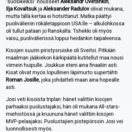
”suosikeiksi” nousseet
Aleksandr Ovetshkin
,
Ilja Kovaltsuk
ja
Aleksander Radulov
olivat mukana,
mutta tällä kertaa ei hotsittanut. Matka päättyi
puolivälieriin rökäletappioon USA:lle – alkulohkossa
oli tullut pataan jo Ranskalta. Tshekki oli myös
vaisu, puolivälierissä loppui heidänkin taipaleensa.
Kisojen suurin piristysruiske oli Sveitsi. Pitkään
maailman jääkiekon kärkipäätä kutitellut maa nousi
viimein huipulle. Joukkue eteni aina finaaliin asti.
Kisat olivat myös lopullinen läpimurto supertähti
Roman Josille
, joka johdatteli maan aina hopealle
asti.
Josi veti kisoista triplan: hänet valittiin kisojen
parhaaksi puolustajaksi, hän oli mukana All-stars-
miehistössä ja kruununa hänet valittiin kisojen
MVP-pelaajaksi. Puolustajien pistepörssin Josi vei
luonnollisesti myös.