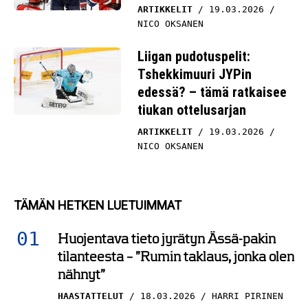
ARTIKKELIT
19.03.2026
NICO OKSANEN
Liigan pudotuspelit:
Tshekkimuuri JYPin
edessä? – tämä ratkaisee
tiukan ottelusarjan
ARTIKKELIT
19.03.2026
NICO OKSANEN
TÄMÄN HETKEN LUETUIMMAT
Huojentava tieto jyrätyn Ässä-pakin
tilanteesta – ”Rumin taklaus, jonka olen
nähnyt”
HAASTATTELUT
18.03.2026
HARRI PIRINEN