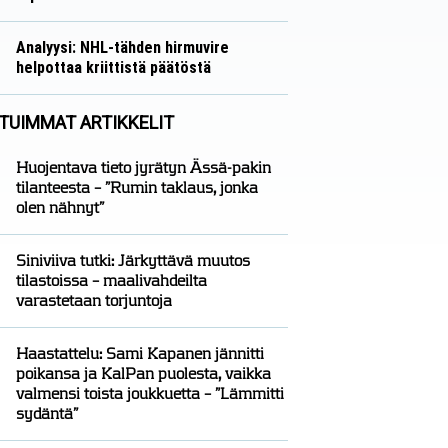
Näkökulmat
Nico Oksanen
Analyysi: NHL-tähden hirmuvire
helpottaa kriittistä päätöstä
Analyysit
Nico Oksanen
TUIMMAT ARTIKKELIT
Huojentava tieto jyrätyn Ässä-pakin
tilanteesta – ”Rumin taklaus, jonka
olen nähnyt”
Siniviiva tutki: Järkyttävä muutos
tilastoissa – maalivahdeilta
varastetaan torjuntoja
Haastattelu: Sami Kapanen jännitti
poikansa ja KalPan puolesta, vaikka
valmensi toista joukkuetta – ”Lämmitti
sydäntä”