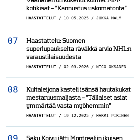
Väänänen on kokenut kolmet MM-
kotikisat – ”Kannustus uskomatonta”
HAASTATTELUT
10.05.2025
JUKKA MALM
Haastattelu: Suomen
superlupaukselta räväkkä arvio NHL:n
varaustilaisuudesta
HAASTATTELUT
02.03.2026
NICO OKSANEN
Kultaleijona kasteli isänsä hautakukat
mestaruusmaljasta – ”Tällaiset asiat
ymmärtää vasta myöhemmin”
HAASTATTELUT
19.12.2025
HARRI PIRINEN
Saku Koivu jätti Montrealiin ikuisen