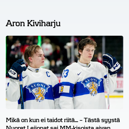
Aron Kiviharju
Mikä on kun ei taidot riitä… – Tästä syystä
Nuoret Leijonat sai MM-kisoista aivan