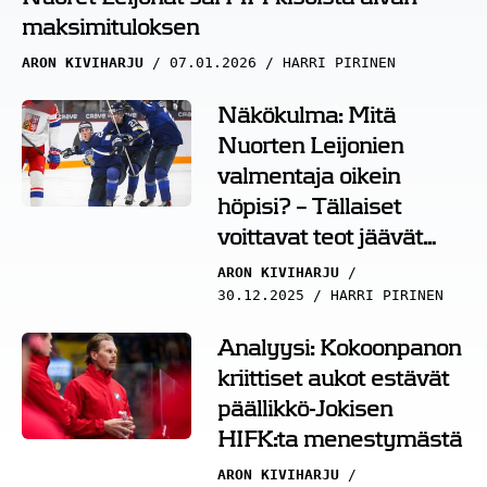
maksimituloksen
ARON KIVIHARJU
07.01.2026
HARRI PIRINEN
Näkökulma: Mitä
Nuorten Leijonien
valmentaja oikein
höpisi? – Tällaiset
voittavat teot jäävät
usein huomaamatta
ARON KIVIHARJU
30.12.2025
HARRI PIRINEN
Analyysi: Kokoonpanon
kriittiset aukot estävät
päällikkö-Jokisen
HIFK:ta menestymästä
ARON KIVIHARJU