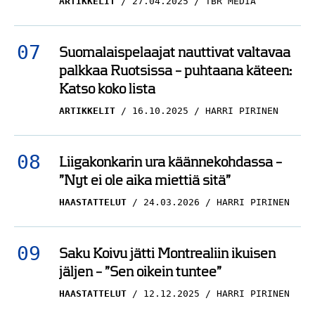
ARTIKKELIT
27.04.2025
TBR MEDIA
Suomalaispelaajat nauttivat valtavaa
palkkaa Ruotsissa – puhtaana käteen:
Katso koko lista
ARTIKKELIT
16.10.2025
HARRI PIRINEN
Liigakonkarin ura käännekohdassa –
”Nyt ei ole aika miettiä sitä”
HAASTATTELUT
24.03.2026
HARRI PIRINEN
Saku Koivu jätti Montrealiin ikuisen
jäljen – ”Sen oikein tuntee”
HAASTATTELUT
12.12.2025
HARRI PIRINEN