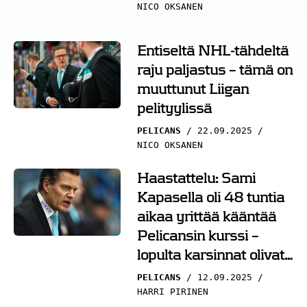
NICO OKSANEN
Entiseltä NHL-tähdeltä
raju paljastus – tämä on
muuttunut Liigan
pelityylissä
PELICANS
22.09.2025
NICO OKSANEN
Haastattelu: Sami
Kapasella oli 48 tuntia
aikaa yrittää kääntää
Pelicansin kurssi –
lopulta karsinnat olivat
myös tärkeä opin
PELICANS
12.09.2025
paikka
HARRI PIRINEN