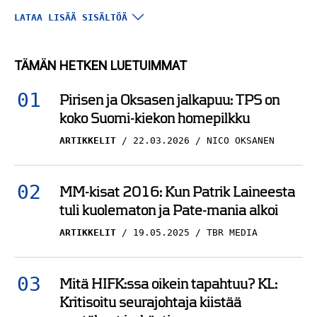
Haastattelu: Sami
LATAA LISÄÄ SISÄLTÖÄ
Kapanen jännitti
poikansa ja KalPan
TÄMÄN HETKEN LUETUIMMAT
puolesta, vaikka
valmensi toista
Pirisen ja Oksasen jalkapuu: TPS on
joukkuetta – ”Lämmitti
koko Suomi-kiekon homepilkku
PELICANS
11.09.2025
sydäntä”
HARRI PIRINEN
ARTIKKELIT
22.03.2026
NICO OKSANEN
Analyysi: Pelicansilla ei
ole varaa löysäilyyn –
MM-kisat 2016: Kun Patrik Laineesta
joukkueessa yksi
tuli kuolematon ja Pate-mania alkoi
selkeä vahvuusalue
ARTIKKELIT
19.05.2025
TBR MEDIA
PELICANS
01.09.2025
NICO OKSANEN
Mitä HIFK:ssa oikein tapahtuu? KL:
Analyysi: Pelicans
Kritisoitu seurajohtaja kiistää