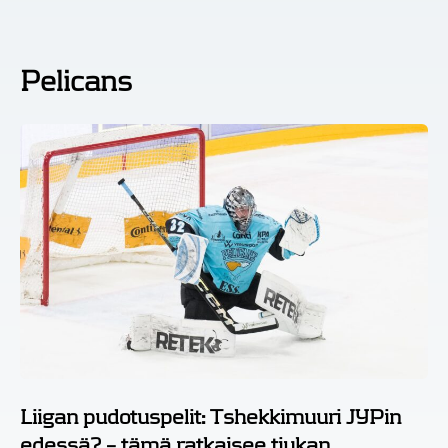
Pelicans
Liigan pudotuspelit: Tshekkimuuri JYPin
edessä? – tämä ratkaisee tiukan