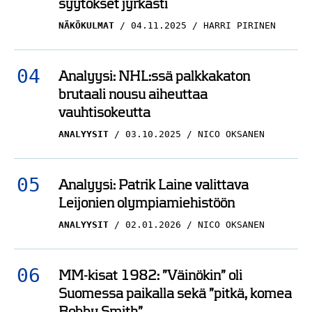
palaa pudotuspeleihin –
syytökset jyrkästi
tässä joukkueen
NÄKÖKULMAT
04.11.2025
HARRI PIRINEN
heikoin kohta
PELICANS
21.07.2025
Analyysi: NHL:ssä palkkakaton
NICO OKSANEN
brutaali nousu aiheuttaa
vauhtisokeutta
ANALYYSIT
03.10.2025
NICO OKSANEN
Analyysi: Patrik Laine valittava
Leijonien olympiamiehistöön
ANALYYSIT
02.01.2026
NICO OKSANEN
MM-kisat 1982: ”Väinökin” oli
Suomessa paikalla sekä ”pitkä, komea
Bobby Smith”