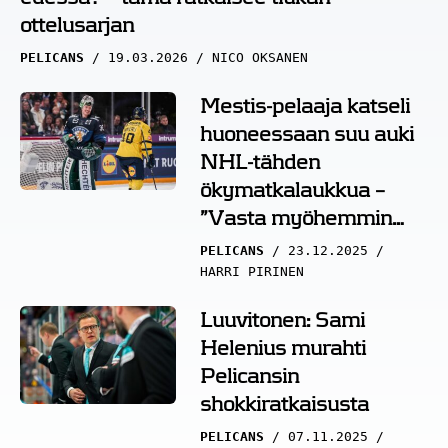
ottelusarjan
PELICANS
19.03.2026
NICO OKSANEN
Mestis-pelaaja katseli
huoneessaan suu auki
NHL-tähden
ökymatkalaukkua –
”Vasta myöhemmin
olen tajunnut”
PELICANS
23.12.2025
HARRI PIRINEN
Luuvitonen: Sami
Helenius murahti
Pelicansin
shokkiratkaisusta
PELICANS
07.11.2025