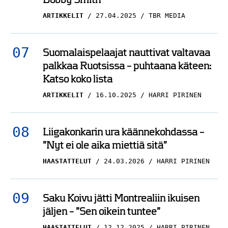
ARTIKKELIT
27.04.2025
TBR MEDIA
Suomalaispelaajat nauttivat valtavaa
palkkaa Ruotsissa – puhtaana käteen:
Katso koko lista
ARTIKKELIT
16.10.2025
HARRI PIRINEN
Liigakonkarin ura käännekohdassa –
”Nyt ei ole aika miettiä sitä”
HAASTATTELUT
24.03.2026
HARRI PIRINEN
Saku Koivu jätti Montrealiin ikuisen
jäljen – ”Sen oikein tuntee”
HAASTATTELUT
12.12.2025
HARRI PIRINEN