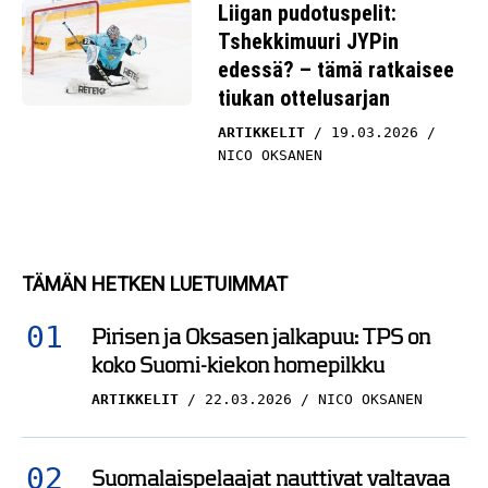
Liigan pudotuspelit:
Tshekkimuuri JYPin
edessä? – tämä ratkaisee
tiukan ottelusarjan
ARTIKKELIT
19.03.2026
NICO OKSANEN
TÄMÄN HETKEN LUETUIMMAT
Pirisen ja Oksasen jalkapuu: TPS on
koko Suomi-kiekon homepilkku
ARTIKKELIT
22.03.2026
NICO OKSANEN
Suomalaispelaajat nauttivat valtavaa
palkkaa Ruotsissa – puhtaana käteen: