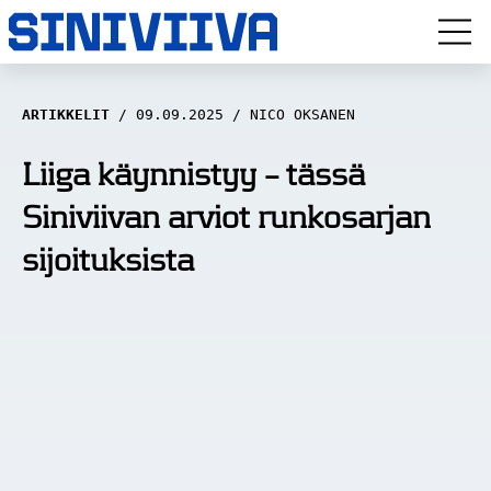
LUUVITONEN
ARTIKKELIT
09.09.2025
NICO OKSANEN
HAASTATTELUT
Liiga käynnistyy – tässä
Siniviivan arviot runkosarjan
NÄKÖKULMAT
sijoituksista
ANALYYSIT
ARTIKKELIT
SPORTIVO TV